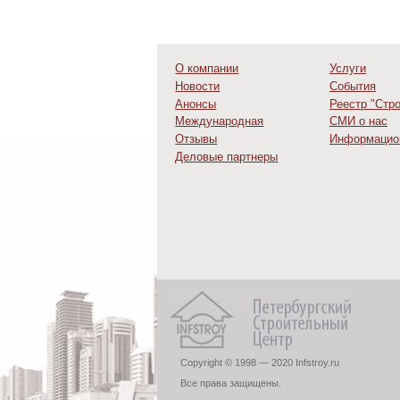
О компании
Услуги
Новости
События
Анонсы
Реестр "Стр
Международная
СМИ о нас
деятельность
Отзывы
Информацио
Деловые партнеры
Copyright © 1998 — 2020 Infstroy.ru
Все права защищены.