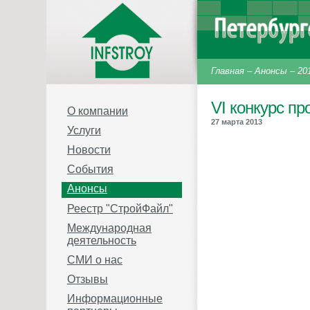
Главная
–
Анонсы
–
20
VI конкурс п
О компании
27 марта 2013
Услуги
Новости
События
Анонсы
Реестр "СтройФайл"
Международная
деятельность
СМИ о нас
Отзывы
Информационные