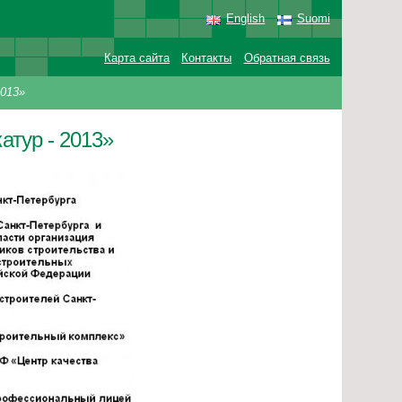
English
Suomi
Карта сайта
Контакты
Обратная связь
013»
атур - 2013»