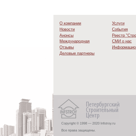
О компании
Услуги
Новости
События
Анонсы
Реестр "Стр
Международная
СМИ о нас
деятельность
Отзывы
Информацио
Деловые партнеры
Copyright © 1998 — 2020 Infstroy.ru
Все права защищены.