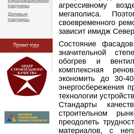
Информационные
агрессивному воз
партнеры
мегаполиса. Поэт
Деловые
партнеры
своевременного ремо
зависит имидж Север
Состояние фасадов
значительной степ
обогрев и вентил
комплексная рено
экономить до 30-4
энергосбережения п
технологии устройст
Стандарты качест
строительном рынк
преодолеть труднос
материалов, с не