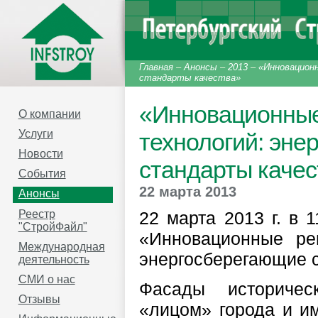
Главная
–
Анонсы
–
2013
–
«Инновацион
стандарты качества»
«Инновационные
О компании
Услуги
технологий: эне
Новости
стандарты качес
События
22 марта 2013
Анонсы
Реестр
22 марта 2013 г. в 
"СтройФайл"
«Инновационные ре
Международная
энергосберегающие с
деятельность
СМИ о нас
Фасады историчес
Отзывы
«лицом» города и и