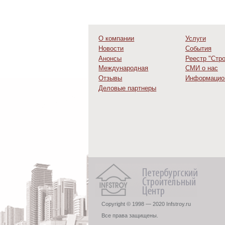
О компании
Услуги
Новости
События
Анонсы
Реестр "Стр
Международная
СМИ о нас
деятельность
Отзывы
Информацио
Деловые партнеры
Copyright © 1998 — 2020 Infstroy.ru
Все права защищены.