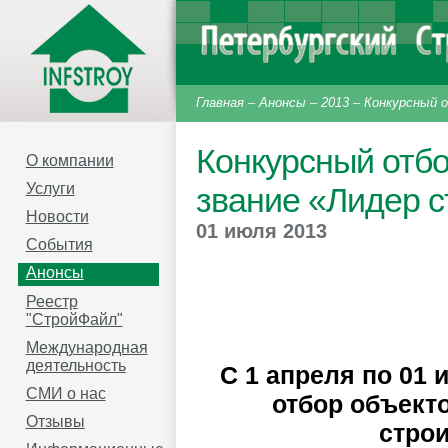
Главная
–
Анонсы
–
2013
–
Конкурсный 
Конкурсный отбо
О компании
Услуги
звание «Лидер с
Новости
01 июля 2013
События
Анонсы
Реестр
"СтройФайл"
Международная
деятельность
C 1 апреля по 01
СМИ о нас
отбор объект
Отзывы
строи