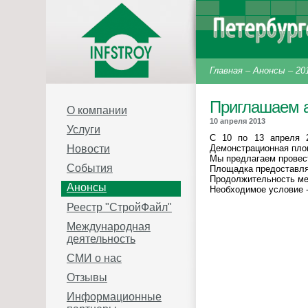
Главная
–
Анонсы
–
20
Приглашаем а
О компании
10 апреля 2013
Услуги
C 10 по 13 апреля 2
Демонстрационная площ
Новости
Мы предлагаем провес
События
Площадка предоставляе
Продолжительность мер
Анонсы
Необходимое условие -
Реестр "СтройФайл"
Международная
деятельность
СМИ о нас
Отзывы
Информационные