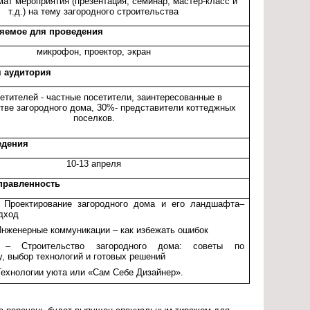
ат мероприятия (презентация, семинар, мастер-класс и
т.д.) на тему загородного строительства
ляемое для проведения
микрофон, проектор, экран
я аудитория
етителей - частные посетители, заинтересованные в
тве загородного дома, 30%- представители коттеджных
поселков.
едения
10-13 апреля
правленность
Проектирование загородного дома и его ландшафта–
дход
нженерные коммуникации – как избежать ошибок
 Строительство загородного дома: советы по
у, выбор технологий и готовых решений
ехнологии уюта или «Сам Себе Дизайнер».