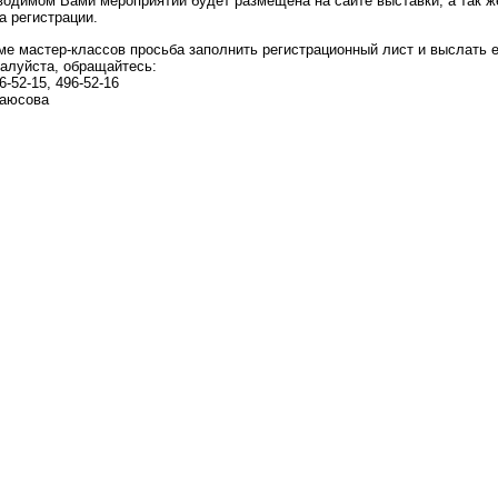
водимом Вами мероприятии будет размещена на сайте выставки, а так 
а регистрации.
ме мастер-классов просьба заполнить регистрационный лист и выслать е
алуйста, обращайтесь:
6-52-15, 496-52-16
Паюсова