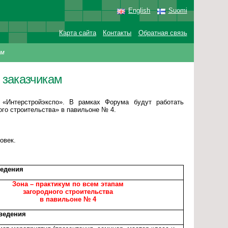
English
Suomi
Карта сайта
Контакты
Обратная связь
ам
 заказчикам
«Интерстройэкспо». В рамках Форума будут работать
ого строительства» в павильоне № 4.
овек.
ведения
Зона – практикум по всем этапам
загородного строительства
в павильоне № 4
ведения