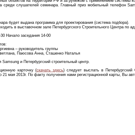
нных объектов на территории РФ и за рубежом с применением системы
са среди слушателей семинара. Главный приз мобильный телефон Sa
ара будет выдана программа для проектирования (система подбора).
ходить в выставочном зале Петербургского Строительного Центра по ад
-30 Начало заседания 14-00
тов:
ргиевна – руководитель группы
ветлана, Паюсова Анна, Сташенко Наталья
 Samsung и Петербургский строительный центр.
ционную карточку (
скачать здесь
) следует выслать в Петербургский 
u до 21 мая 2013г. По факту получения нами регистрационной карты, Вы ав