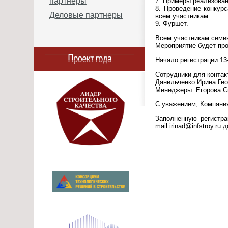
партнеры
7. Примеры реализова
8. Проведение конкур
Деловые партнеры
всем участникам.
9. Фуршет.
Всем участникам семин
Мероприятие будет про
Начало регистрации 13
Сотрудники для контак
Данильченко Ирина Гео
Менеджеры: Егорова С
С уважением, Компания
Заполненную регистра
mail:irinad@infstroy.r