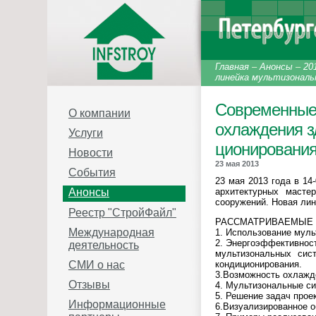
Главная
–
Анонсы
–
20
линейка мультизонал
Современные 
О компании
охлаждения з
Услуги
ционирован
Новости
23 мая 2013
События
23 мая 2013 года в 14
архитектурных масте
Анонсы
сооружений. Новая ли
Реестр "СтройФайл"
РАССМАТРИВАЕМЫЕ
Международная
1. Использование мул
2. Энергоэффективност
деятельность
мультизональных сис
кондиционирования.
СМИ о нас
3.Возможность охлажд
Отзывы
4. Мультизональные с
5. Решение задач прое
Информационные
6.Визуализированное 