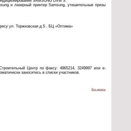
 кондиционирования SAMSUNG DVM S.
msung и лазерный принтер Samsung, утешительные призы
ресу ул. Торжковская д.5 , БЦ «Оптима»
Строительный Центр по факсу: 4965214, 3249997 или e-
томатически заноситесь в списки участников.
Все анонсы