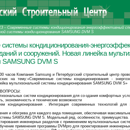
13
–
Современные системы кондиционирования-энергоэффективный спос
ьной системы конди-ционирования SAMSUNG DVM S
системы кондиционирования-энергоэффект
даний и сооружений. Новая линейка мульти
ия SAMSUNG DVM S
-00 часов Компания Samsung и Петербургский строительный центр пров
рских на тему:«Современные системы кондиционирования - энерго
нейка мультизональной системы кондиционирования SAMSUNG DVM S»
 ВОПРОСЫ:
ьтизональных систем кондиционирования для со-здания комфортных усл
ь, экономичность и технические возможности
тем кондиционирования . Интеграция современных технологий для 
ения и обогрева для каждого вида помещения, обеспечивая максимальн
истемы SAMSUNG DVM S. Модельный ряд, особенности, преимущества.
ктирования инженерных разделов с применением мультизональных сист
обучение применения программы DVMpro для проектирования инженерных