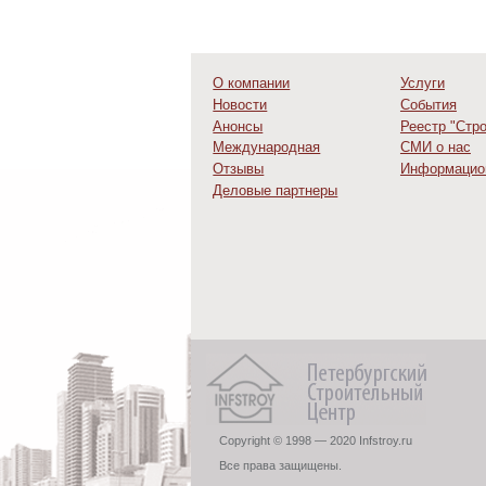
О компании
Услуги
Новости
События
Анонсы
Реестр "Стр
Международная
СМИ о нас
деятельность
Отзывы
Информацио
Деловые партнеры
Copyright © 1998 — 2020 Infstroy.ru
Все права защищены.