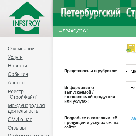
–
БРААС ДСК-1
О компании
Услуги
Новости
Представлены в рубриках:
Кр
События
Анонсы
Информация о
На
Реестр
выпускаемой /
"СтройФайл"
поставляемой продукции
или услугах:
Международная
деятельность
Подробнее о компании, её
ww
СМИ о нас
продукции и услугах см. на
сайте:
Отзывы