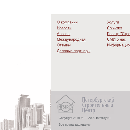
О компании
Услуги
Новости
События
Анонсы
Реестр "Стр
Международная
СМИ о нас
деятельность
Отзывы
Информацио
Деловые партнеры
Copyright © 1998 — 2020 Infstroy.ru
Все права защищены.