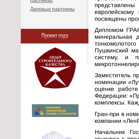
партнеры
представлены
Деловые партнеры
европейскому 
посвящены прои
Дипломом ГРАН
минеральная д
тонкомолотог
Пушкинский ма
систему, и п
микротоннелиро
Заместитель п
номинации «Лу
оценке работе
Федерации: «Пр
комплексы. Каж
Гран-при в но
компании «Лен
Начальник Го
конкурса с пр