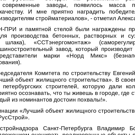
 современные заводы, появилось масса пр
качеству. И мне приятно наградить победит
зводителям стройматериалов», - отметил Алекс
-ПРИ и памятной стелой были награждены пр
ля производства бетонных, растворных и су
о шлака), «ССТэнергомонтаж» (саморегули
шиностроительный завод, который производит
редставители марки «Норд Микс» (безна
вания).
редседателя Комитета по строительству Евгени
чший объект жилищного строительства». В свое
 петербургских строителей, которую дали ко
иятно осознавать, что ты живешь в городе, где
дый из номинантов достоин похвалы!».
минации «Лучший объект жилищного строительст
РусСтрой».
сстройнадзора Санкт-Петербурга Владимир Б
едложением оценивать реализованные объекты с