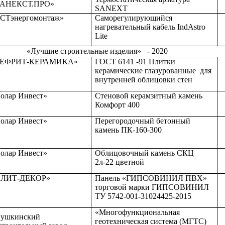
САНЕКСТ.ПРО»
SANEXT
СТэнергомонтаж»
Саморегулирующийся
нагревательный кабель IndAstro
Lite
«Лучшие строительные изделия» - 2020
НЕФРИТ-КЕРАМИКА»
ГОСТ 6141 -91 Плитки
керамические глазурованные для
внутренней облицовки стен
олар Инвест»
Стеновой керамзитный камень
Комфорт 400
олар Инвест»
Перегородочный бетонный
камень ПК-160-300
олар Инвест»
Облицовочный камень СКЦ
2л-22 цветной
ПЛИТ-ДЕКОР»
Панель «ГИПСОВИНИЛ ПВХ»
торговой марки ГИПСОВИНИЛ
ТУ 5742-001-31024425-2015
«Многофункциональная
ушкинский
геотехническая система (МГТС)