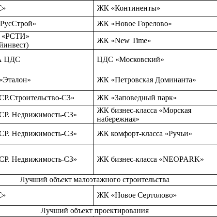
ВС»
ЖК «Континенты»
нРусСтрой»
ЖК «Новое Горелово»
г «РСТИ»
ЖК «New Time»
йинвест)
А ЦДС
ЦДС «Московский»
«Эталон»
ЖК «Петровская Доминанта»
Р.Строительство-СЗ»
ЖК «Заповедный парк»
ЖК бизнес-класса «Морская
Р. Недвижимость-СЗ»
набережная»
Р. Недвижимость-СЗ»
ЖК комфорт-класса «Ручьи»
Р. Недвижимость-СЗ»
ЖК бизнес-класса «NEOPARK»
Лучший объект малоэтажного строительства
С»
ЖК «Новое Сертолово»
Лучший объект проектирования