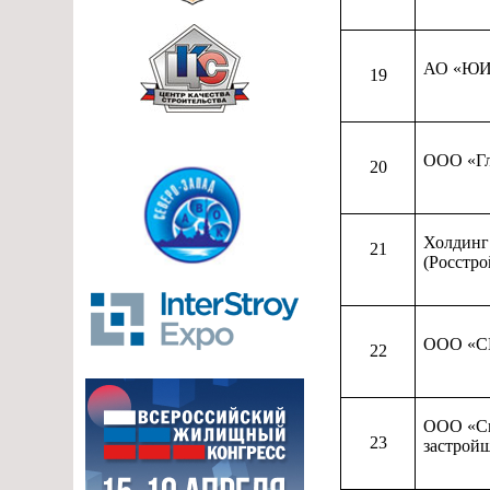
АО «ЮИТ
19
ООО «Гл
20
Холдин
21
(Росстро
ООО «
22
ООО «С
23
застрой