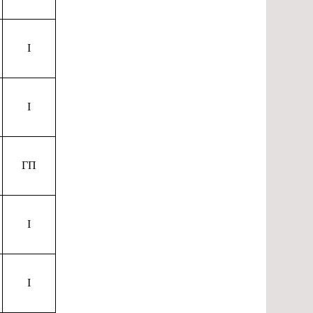
I
I
ГП
I
I