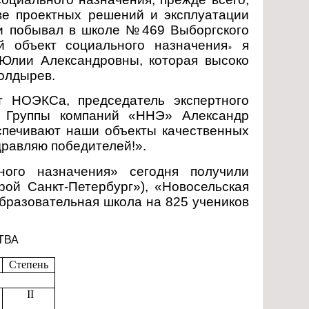
ве проектных решений и эксплуатации
 и побывал в школе №469 Выборгского
 объект социального назначения
я
»
 Юлии Александровны, которая высоко
Болдырев.
т НОЭКСа, председатель экспертного
нт Группы компаний «ННЭ» Александр
спечивают наши объекты качественных
дравляю победителей!».
ного назначения» сегодня получили
ой Санкт-Петербург»), «Новосельская
бразовательная школа на 825 учеников
ТВА
Степень
II