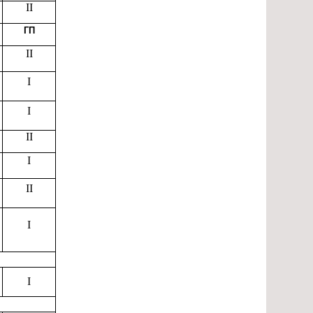
II
ГП
II
I
I
II
I
II
I
I