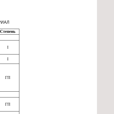
РИАЛ
Степень
I
I
ГП
ГП