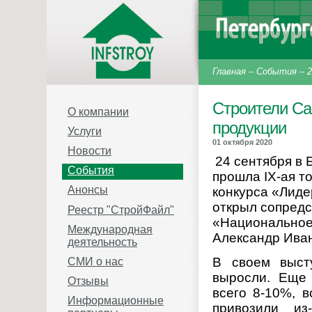
Главная
–
События
–
2
Строители Са
О компании
продукции
Услуги
01 октября 2020
Новости
24 сентября в
События
прошла
IX
-ая т
Анонсы
конкурса «Лиде
открыл сопредс
Реестр "СтройФайл"
«Национальное
Международная
Александр Ива
деятельность
В своем выст
СМИ о нас
выросли. Еще 
Отзывы
всего 8-10%, 
Информационные
привозили из