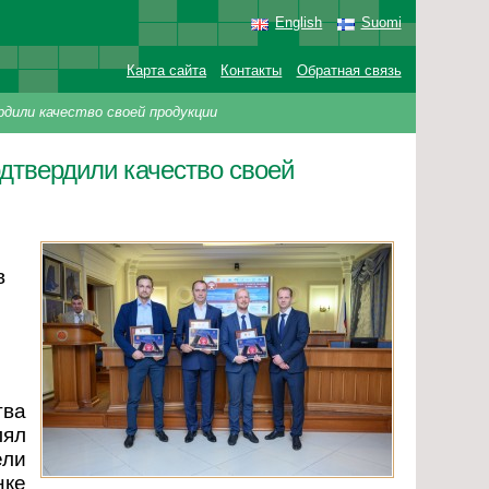
English
Suomi
Карта сайта
Контакты
Обратная связь
дили качество своей продукции
одтвердили качество своей
в
тва
лял
ели
ке