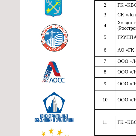
2
ГК «К
3
СК «Ле
Холдин
4
(Росстро
5
ГРУПП
6
АО «ГК 
7
ООО «ЛС
8
ООО «ЛС
9
ООО «ЛС
10
ООО «ЛС
11
ГК «КВ