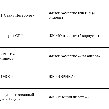
Жилой комплекс INKERI (4
 Санкт-Петербург»
очередь)
австрой-СПб»
ЖК «Юнтолово» (7 корпусов)
г «РСТИ»
Жилой комплекс «Два ангела»
йинвест)
СИМОС»
ЖК «ЭВРИКА»
пециализированный
ЖК «Высший пилотаж»
щик «Лидер»