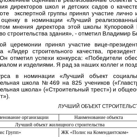
ния директоров школ и детских садов о качест
боте экспертной группы принял участие лично
 оценку в номинации «Лучший реализованный
етом мнения директора этой школы Купоровой
во строительства здания», - отметил Владимир 
ой церемонии принял участие вице-президен
са «Лидер строительного качества, президе
 Он отметил успехи конкурса: «Победители обе
алом и изделиями. Я рад за наших коллег и поз
курса в номинации «Лучший объект социаль
ельная школа №469 на 825 учеников («Главстр
ельная школа» («Строительный трест») и общео
ст»).
ЛУЧШИЙ ОБЪЕКТ СТРОИТЕЛЬС
енование организации
Наименование объекта
Лучший объект жилищного строительства
ис Групп»
ЖК «Полис на Комендантском»