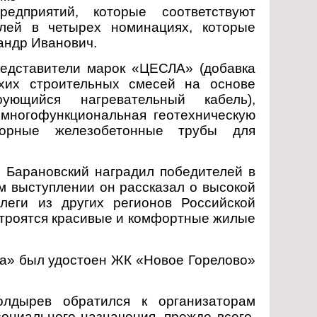
едприятий, которые соответствуют
елей в четырех номинациях, которые
андр Иванович.
едставители марок «ЦЕСЛА» (добавка
хих строительных смесей на основе
рующийся нагревательный кабель),
 многофункциональная геотехническую
порные железобетонные трубы для
й Барановский наградил победителей в
м выступлении он рассказал о высокой
ллеги из других регионов Российской
 строятся красивые и комфортные жилые
ва» был удостоен ЖК «Новое Горелово»
олдырев обратился к организаторам
оциального назначения, прежде всего,