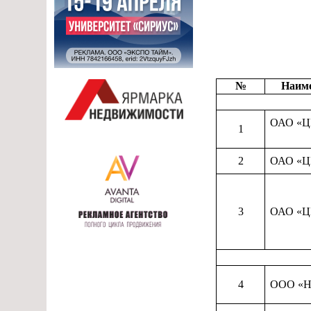
№
Наиме
ОАО «
1
2
ОАО «
3
ОАО «
4
ООО «Н