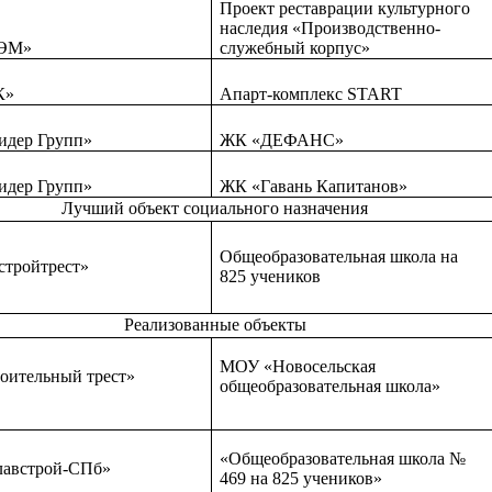
Проект реставрации культурного
наследия «Производственно-
ЭМ»
служебный корпус»
К»
Апарт-комплекс START
дер Групп»
ЖК «ДЕФАНС»
дер Групп»
ЖК «Гавань Капитанов»
Лучший объект социального назначения
Общеобразовательная школа на
стройтрест»
825 учеников
Реализованные объекты
МОУ «Новосельская
оительный трест»
общеобразовательная школа»
«Общеобразовательная школа №
австрой-СПб»
469 на 825 учеников»