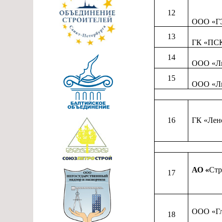
12
ООО «Г
13
ГК «ПС
14
ООО «Ли
15
ООО «Ли
16
ГК «Лен
АО «
Стр
17
ООО «Гл
18