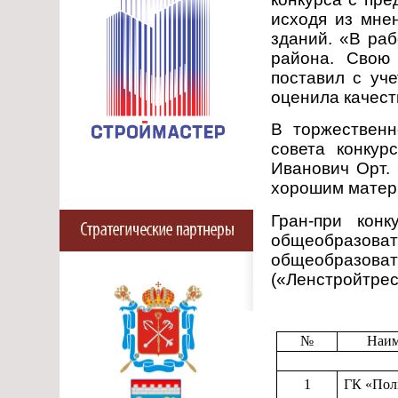
исходя из мне
зданий. «В ра
района. Свою
поставил с уч
оценила качест
В торжественн
совета конкур
Иванович Орт.
хорошим матери
Гран-при кон
общеобразоват
общеобразоват
(«Ленстройтре
№
Наим
1
ГК «Пол