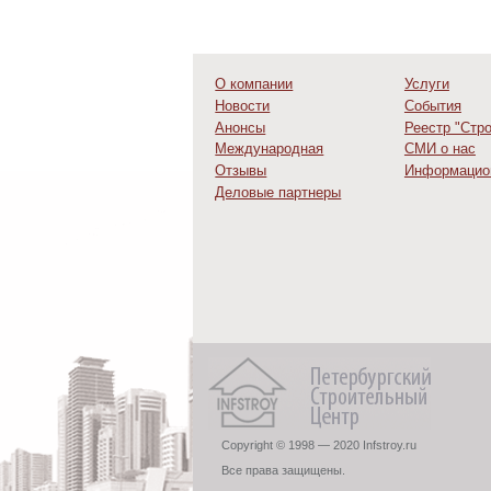
О компании
Услуги
Новости
События
Анонсы
Реестр "Стр
Международная
СМИ о нас
деятельность
Отзывы
Информацио
Деловые партнеры
Copyright © 1998 — 2020 Infstroy.ru
Все права защищены.