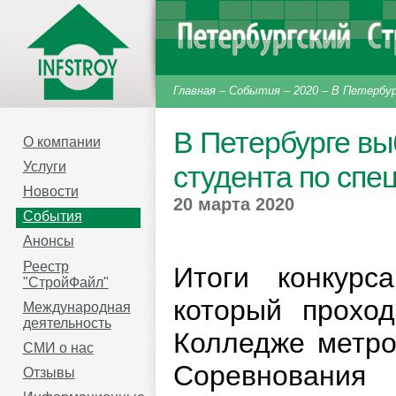
Главная
–
События
–
2020
–
В Петербур
В Петербурге в
О компании
Услуги
студента по спе
Новости
20 марта 2020
События
Анонсы
Реестр
Итоги конкурс
"СтройФайл"
который прохо
Международная
деятельность
Колледже метро
СМИ о нас
Соревнования
Отзывы