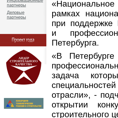
Информационные
«Национально
партнеры
рамках национа
Деловые
партнеры
при поддержке 
и профессион
Петербурга.
«В Петербурге
профессионал
задача котор
специальностей 
отрасли», - под
открытии конк
строительного ц