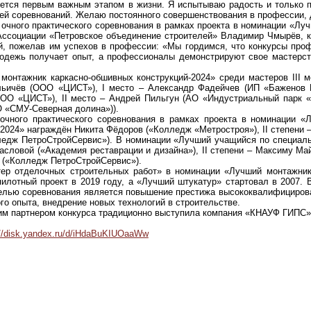
ется первым важным этапом в жизни. Я испытываю радость и только п
й соревнований. Желаю постоянного совершенствования в профессии, д
 очного практического соревнования в рамках проекта в номинации «Лу
Ассоциации «Петровское объединение строителей» Владимир Чмырёв, ко
й, пожелав им успехов в профессии: «Мы гордимся, что конкурсы про
лодежь получает опыт, а профессионалы демонстрируют свое мастерст
онтажник каркасно-обшивных конструкций-2024» среди мастеров III м
ьичёв (ООО «ЦИСТ»), I место – Александр Фадейчев (ИП «Баженов Р.
ОО «ЦИСТ»), II место – Андрей Пильгун (АО «Индустриальный парк «Е
О «СМУ-Северная долина»)).
 очного практического соревнования в рамках проекта в номинации «
2024» награждён Никита Фёдоров («Колледж «Метростроя»), II степени 
едж ПетроСтройСервис»). В номинации «Лучший учащийся по специально
словой («Академия реставрации и дизайна»), II степени – Максиму Май
(«Колледж ПетроСтройСервис»).
ер отделочных строительных работ» в номинации «Лучший монтажник 
пилотный проект в 2019 году, а «Лучший штукатур» стартовал в 2007.
елью соревнования является повышение престижа высококвалифицирова
го опыта, внедрение новых технологий в строительстве.
им партнером конкурса традиционно выступила компания «КНАУФ ГИПС»
://disk.yandex.ru/d/iHdaBuKIUOaaWw