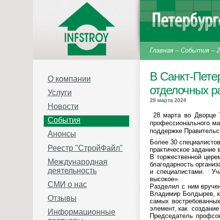
Главная
–
События
–
2
В Санкт-Пете
О компании
отделочных р
Услуги
29 марта 2024
Новости
28 марта во Дворце 
События
профессионального ма
поддержке Правительс
Анонсы
Более 30 специалисто
Реестр "СтройФайл"
практическое задание 
В торжественной цере
Международная
благодарность организ
деятельность
и специалистами. Уч
высокое».
СМИ о нас
Разделил с ним вруче
Владимир Болдырев, ко
Отзывы
самых востребованных
элемент, как создани
Информационные
Председатель профсою