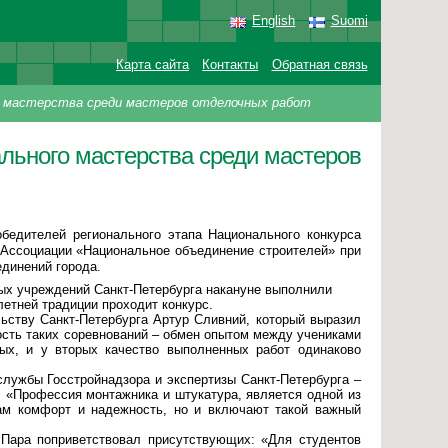
English
Suomi
Карта сайта
Контакты
Обратная связь
о мастерства среди мастеров отделочных работ
ального мастерства среди мастеров
бедителей регионального этапа Национального конкурса
Ассоциации «Национальное объединение строителей» при
динений города.
ых учреждений Санкт-Петербурга накануне выполнили
летней традиции проходит конкурс.
ьству Санкт-Петербурга Артур Сливний, который выразил
ость таких соревнований – обмен опытом между учениками
х, и у вторых качество выполненных работ одинаково
лужбы Госстройнадзора и экспертизы Санкт-Петербурга –
: «Профессия монтажника и штукатура, является одной из
ам комфорт и надежность, но и включают такой важный
 Пара поприветствовал присутствующих: «Для студентов