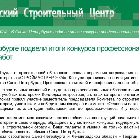
024
–
В Санкт-Петербурге подвели итоги конкурса профессиональног
рбурге подвели итоги конкурса профессион
абот
Труда в торжественной обстановке прошла церемония награждения по
стерства «СТРОЙМАСТРЕР-2024». Конкурс организован по инициативе 
тва Санкт-Петербурга, Профсоюза строителей и профессиональных объе
в строительных компаний и студентов профессиональных образовательн
в учебных мастерских Колледжа метростроя, в стенах которого по много
монии принял участие заместитель председателя Комитета по строител
аторам, участникам и победителям конкурса и отметил: «Основная важн
ащимся остался один небольшой шаг до профессионалов. И у первы
ние дипломов монтажникам каркасно-обшивных конструкций начальник с
торый в свою очередь, обращаясь к участникам конкурса, подчеркнул
 в строительной отрасли. Ваши таланты и умения не только дают н
е облика нашего любимого Санкт-Петербурга».
за строителей Санкт-Петербурга и Ленинградской области – Георгий