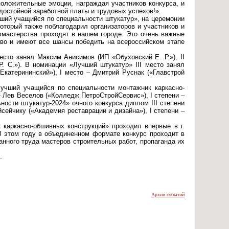
оложительные эмоции, награждая участников конкурса, и
остойной заработной платы и трудовых успехов!».
чший учащийся по специальности штукатур», на церемонии
торый также поблагодарил организаторов и участников и
фмастерства проходят в нашем городе. Это очень важные
во и имеют все шансы победить на всероссийском этапе
есто занял Максим Анисимов (ИП «Обуховский Е. Р.»), II
 С.»). В номинации «Лучший штукатур» III место занял
катерининский»), I место – Дмитрий Руснак («Главстрой
Лучший учащийся по специальности монтажник каркасно-
– Лев Веселов («Колледж ПетроСтройСервис»), I степени –
сти штукатур-2024» очного конкурса диплом III степени
сейчику («Академия реставрации и дизайна»), I степени –
каркасно-обшивных конструкций» проходил впервые в г.
 В этом году в объединенном формате конкурс проходит в
нного труда мастеров строительных работ, пропаганда их
.
Архив событий