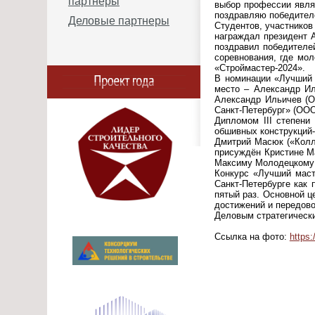
партнеры
выбор профессии явля
поздравляю победителе
Деловые партнеры
Студентов, участников
награждал президент 
поздравил победителе
соревнования, где мо
«Строймастер-2024».
В номинации «Лучший м
место – Александр Ил
Александр Ильичев (О
Санкт-Петербург» (ОО
Дипломом III степени
обшивных конструкций-
Дмитрий Масюк («Колл
присуждён Кристине Ма
Максиму Молодецкому 
Конкурс «Лучший маст
Санкт-Петербурге как 
пятый раз. Основной ц
достижений и передово
Деловым стратегическ
Ссылка на фото:
https