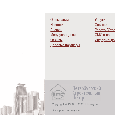
О компании
Услуги
Новости
События
Анонсы
Реестр "Стр
Международная
СМИ о нас
деятельность
Отзывы
Информацио
Деловые партнеры
Copyright © 1998 — 2020 Infstroy.ru
Все права защищены.