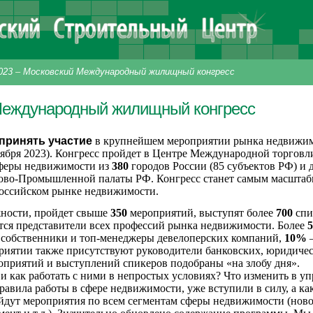
023
–
Московский Международный жилищный конгресс
Международный жилищный конгресс
принять участие
в крупнейшем мероприятии рынка недвижи
ября 2023). Конгресс пройдет
в Центре Международной торговли 
сферы недвижимости
из
380
городов России (85 субъектов РФ) и 
ово-Промышленной палаты РФ. Конгресс станет самым масштабн
оссийском рынке недвижимости.
ности, пройдет свыше
350
мероприятий, выступят более
700
спи
тся представители всех профессий рынка недвижимости. Более
 собственники и топ-менеджеры девелоперских компаний,
10%
–
риятии также присутствуют руководители банковских, юридичес
оприятий и выступлений спикеров подобраны «на злобу дня».
 и как работать с ними в непростых условиях? Что изменить в у
авила работы в сфере недвижимости, уже вступили в силу, а как
ойдут мероприятия по всем сегментам сферы недвижимости
(новос