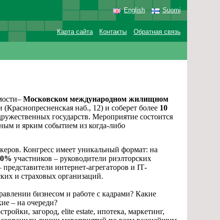
English
Suomi
Карта сайта
Контакты
Обратная связь
мости–
Московском международном жилищном
(Краснопресненская наб., 12) и соберет более
10
дружественных государств.
Мероприятие состоится
ым и ярким событием из когда-либо
керов.
Конгресс имеет уникальный формат: на
50%
участников – руководители риэлторских
 представители интернет-агрегаторов и
IT
-
ких и страховых организаций.
правлении бизнесом и работе с кадрами? Какие
ие – на очереди?
тройки, загород, elite estate, ипотека, маркетинг,