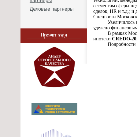
технологии, менеджм
партнеры
сегментам сферы нед
Деловые партнеры
сделок, HR и т.д.) и
Спецгости Московск
Увеличилось 
уделено финансовым
В рамках Мос
ипотеки
CREDO-20
Подробности 