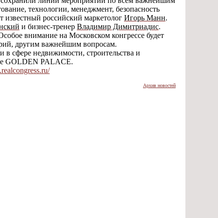
сохранили
линии мероприятий по всем важнейшим
итование, технологии, менеджмент, безопасность
ет известный российский маркетолог
Игорь Манн
.
нский
и бизнес-тренер
Владимир Димитриадис
.
Особое внимание на Московском конгрессе будет
орий, другим важнейшим вопросам.
и в сфере недвижимости, строительства и
ле
GOLDEN PALACE
.
realcongress.ru/
Архив новостей