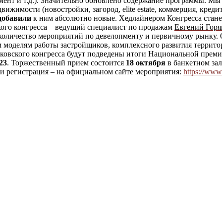
ент и т.д.). Значительно обновлено содержание программы.
Мы 
вижимости (новостройки, загород, elite estate, коммepция, кред
добавили
к ним абсолютно новые.
Хедлайнером Конгресса стан
ого конгресса – ведущий специалист по продажам
Евгений Горя
количество мероприятий по девелопменту и первичному рынку. 
 моделям работы застройщиков, комплексного развития террит
ковского конгресса будут подведены итоги Национальной преми
23
. Торжественный прием состоится
18 октября
в банкетном за
и регистрация – на официальном сайте мероприятия:
https://www.