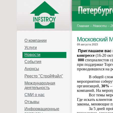
Главная
–
Новости
–
2
Московский 
О компании
09 августа 2023
Услуги
Приглашаем вас 
Новости
конгрессе
(16-20 окт
000
специалистов 
События
при поддержке Торг
Анонсы
проводившихся на р
Реестр "СтройФайл"
В общей слож
мероприятии соберу
Международная
организаций,
30%
–
деятельность
компаний. На мероп
СМИ о нас
Все темы мер
Где искать клиентов
Отзывы
законы, меняющие пр
За 5 дней пр
Информационные