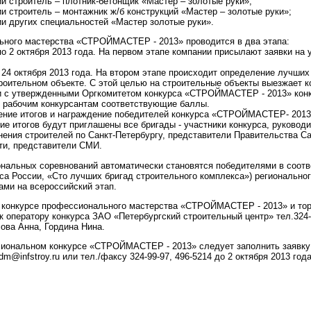
и строитель – плотник-бетонщик «Мастер – золотые руки»;
и строитель – монтажник ж/б конструкций «Мастер – золотые руки»;
и других специальностей «Мастер золотые руки».
ьного мастерства «СТРОЙМАСТЕР - 2013» проводится в два этапа:
 по 2 октября 2013 года. На первом этапе компании присылают заявки на 
по 24 октября 2013 года. На втором этапе происходит определение лучши
роительном объекте. С этой целью на строительные объекты выезжает ко
ии с утвержденными Оргкомитетом конкурса «СТРОЙМАСТЕР - 2013» конк
и рабочим конкурсантам соответствующие баллы.
ние итогов и награждение победителей конкурса «СТРОЙМАСТЕР- 2013»
ие итогов будут приглашены все бригады - участники конкурса, руководи
ения строителей по Санкт-Петербургу, представители Правительства С
ти, представители СМИ.
нальных соревнований автоматически становятся победителями в соот
са России, «Сто лучших бригад строительного комплекса») региональног
ми на всероссийский этап.
в конкурсе профессионального мастерства «СТРОЙМАСТЕР - 2013» и тор
к оператору конкурса ЗАО «Петербургский строительный центр» тел.324-9
ова Анна, Гордина Нина.
иональном конкурсе «СТРОЙМАСТЕР - 2013» следует заполнить заявку (
dm@infstroy.ru или тел./факсу 324-99-97, 496-5214 до 2 октября 2013 года