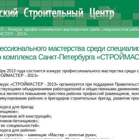
13
–
Конкурс профессионального мастерства среди специалистов рабо
СТЕР - 2013»...
ессионального мастерства среди специали
о комплекса Санкт-Петербурга «СТРОЙМАС
ября 2013 года состоится конкурс профессионального мастерства среди
ТРОЙМАСТЕР - 2013»
курс «СТРОЙМАСТЕР - 2013» организуется при поддержке Правительств
ствующими объединениями работодателей и общественными движениям
са является повышение престижа рабочих профессий (каменщиков, монт
имулирование рабочих и бригадиров строительных бригад, развитие пр
курса для бригад:
енщиков»;
тажников ж/б конструкций»;
тников-бетонщиков»;
гих специальностей».
курса для рабочих:
и строитель – каменщик «Мастер – золотые руки»;