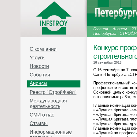
Главная
–
Анонсы
–
20
Петербурга «СТРОЙМА
Конкурс проф
О компании
строительног
Услуги
16 сентября 2013
Новости
С 16 сентября по 7 но
Санкт-Петербурга «С
События
Профессиональный кон
Анонсы
профсоюзом и соответ
Реестр "СтройФайл"
Основной целью конкур
выполняемых работ, ст
Международная
Главные номинации кон
деятельность
• «Лучшая бригада кам
СМИ о нас
• «Лучшая бригада мон
• «Лучшая бригада пло
Отзывы
• «Лучшая бригада дру
Главные номинации кон
Информационные
• «Лучший по професси