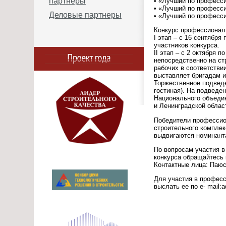
партнеры
• «Лучший по професси
• «Лучший по професси
Деловые партнеры
• «Лучший по професси
Конкурс профессионал
I этап – с 16 сентября
участников конкурса.
II этап – с 2 октября 
непосредственно на ст
рабочих в соответств
выставляет бригадам 
Торжественное подведе
гостиная). На подведен
Национального объедин
и Ленинградской облас
Победители профессио
строительного комплек
выдвигаются номинанта
По вопросам участия 
конкурса обращайтесь 
Контактные лица: Паюс
Для участия в професс
выслать ее по e- mail:a