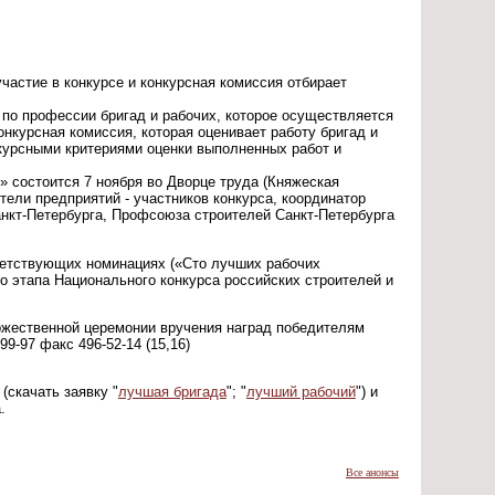
участие в конкурсе и конкурсная комиссия отбирает
х по профессии бригад и рабочих, которое осуществляется
нкурсная комиссия, которая оценивает работу бригад и
урсными критериями оценки выполненных работ и
 состоится 7 ноября во Дворце труда (Княжеская
тели предприятий - участников конкурса, координатор
анкт-Петербурга, Профсоюза строителей Санкт-Петербурга
ветствующих номинациях («Сто лучших рабочих
о этапа Национального конкурса российских строителей и
жественной церемонии вручения наград победителям
9-97 факс 496-52-14 (15,16)
скачать заявку "
лучшая бригада
"; "
лучший рабочий
") и
.
Все анонсы