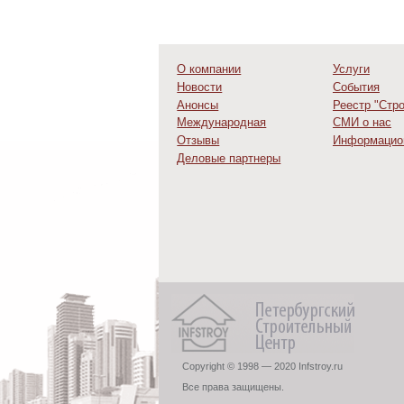
О компании
Услуги
Новости
События
Анонсы
Реестр "Стр
Международная
СМИ о нас
деятельность
Отзывы
Информацио
Деловые партнеры
Copyright © 1998 — 2020 Infstroy.ru
Все права защищены.