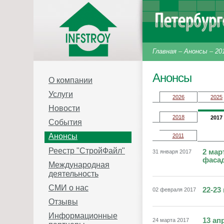
Главная
–
Анонсы
–
20
Анонсы
О компании
Услуги
2026
2025
Новости
2018
2017
События
Анонсы
2011
Реестр "СтройФайл"
2 мар
31 января 2017
фаса
Международная
деятельность
СМИ о нас
22-23
02 февраля 2017
Отзывы
Информационные
13 ап
24 марта 2017