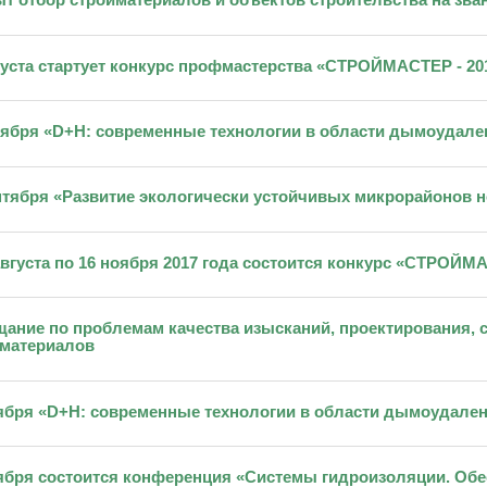
т отбор стройматериалов и объектов строительства на зван
густа стартует конкурс профмастерства «СТРОЙМАСТЕР - 20
тября «D+H: современные технологии в области дымоудале
нтября «Развитие экологически устойчивых микрорайонов 
августа по 16 ноября 2017 года состоится конкурс «СТРОЙМА
ание по проблемам качества изысканий, проектирования,
йматериалов
ября «D+H: современные технологии в области дымоудале
ября состоится конференция «Системы гидроизоляции. Обе