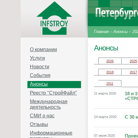
Главная
–
Анонсы
–
20
Анонсы
О компании
Услуги
2026
2025
Новости
2018
2017
События
Анонсы
2011
Реестр "СтройФайл"
18 и 
11 марта 2020
«СТРО
Международная
деятельность
СМИ о нас
С 30 
24 марта 2020
Отзывы
Информационные
Прово
07 июля 2020