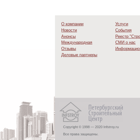
О компании
Услуги
Новости
События
Анонсы
Реестр "Стр
Международная
СМИ о нас
деятельность
Отзывы
Информацио
Деловые партнеры
Copyright © 1998 — 2020 Infstroy.ru
Все права защищены.