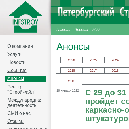
Главная
–
Анонсы
–
2022
Анонсы
О компании
Услуги
2026
2025
2024
Новости
События
2018
2017
2016
Анонсы
2011
Реестр
С 29 до 31
19 января 2022
"СтройФайл"
пройдет с
Международная
деятельность
каркасно-
СМИ о нас
штукатуро
Отзывы