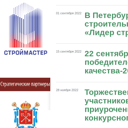
В Петербу
01 сентября 2022
строитель
«Лидер ст
22 сентяб
15 сентября 2022
победител
качества-
Торжестве
28 ноября 2022
участнико
приурочен
конкурсног