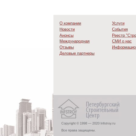
О компании
Услуги
Новости
События
Анонсы
Реестр "Стр
Международная
СМИ о нас
деятельность
Отзывы
Информацио
Деловые партнеры
Copyright © 1998 — 2020 Infstroy.ru
Все права защищены.